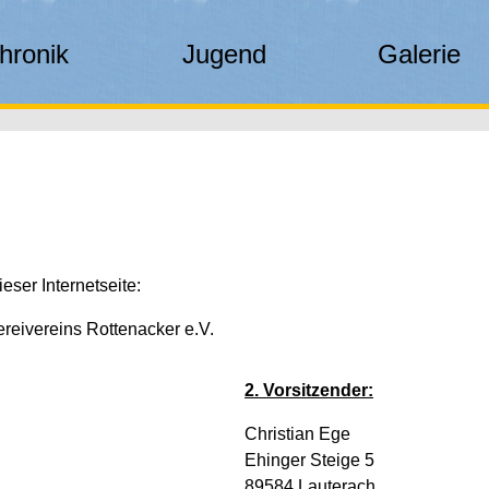
hronik
Jugend
Galerie
ieser Internetseite:
ereivereins Rottenacker e.V.
2. Vorsitzender:
Christian Ege
Ehinger Steige 5
89584 Lauterach